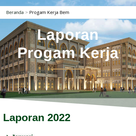
Lewati
Beranda
Progam Kerja Bem
ke
konten
Laporan
Progam Kerja
Laporan 2022