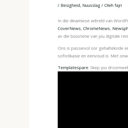
/
Besigheid
,
Nuusslag
/ Oleh
fajri
In die dinamiese wêreld van WordP
CoverNews
,
ChromeNews
,
Newsph
as die boustene van jou digitale reis
Ons is passievol oor gehaltekode 
sofistikasie en eenvoud is. Met onw
Templatespare
: Skep jou droomwe