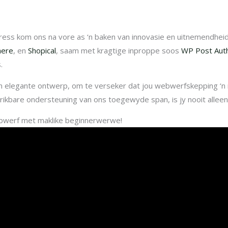
ress kom ons na vore as ‘n baken van innovasie en uitnemendhei
ere
, en
Shopical
, saam met kragtige inproppe soos
WP Post Aut
.
en elegante ontwerp, om te verseker dat jou webwerfskepping ‘
rikbare ondersteuning van ons toegewyde span, is jy nooit alleen 
bwerf met maklike beginnerwerwe!