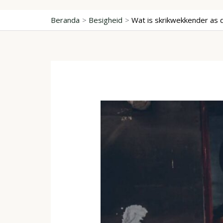
Lewati
ke
Beranda
Besigheid
Wat is skrikwekkender as d
konten