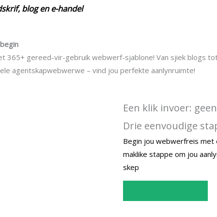
skrif, blog en e-handel
 begin
met 365+ gereed-vir-gebruik webwerf-sjablone! Van sjiek blogs to
nele agentskapwebwerwe – vind jou perfekte aanlynruimte!
Een klik invoer: gee
Drie eenvoudige st
Begin jou webwerfreis met e
maklike stappe om jou aanl
skep
VERKEN MEER