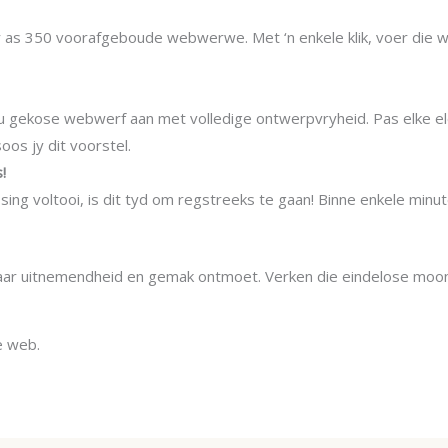
 as 350 voorafgeboude webwerwe. Met ‘n enkele klik, voer die w
as u gekose webwerf aan met volledige ontwerpvryheid. Pas elke
oos jy dit voorstel.
!
sing voltooi, is dit tyd om regstreeks te gaan! Binne enkele mi
aar uitnemendheid en gemak ontmoet. Verken die eindelose moon
e web.