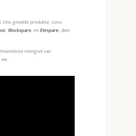
d. Ons gewilde produkte, soos
hor
,
Blockspare
, en
Elespare
, dien
n moeitelose mengsel van
nie.