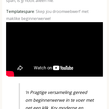
span, is jy nooit alleen nie.
Templatespare
: Skep jou droomwebwerf met
maklike beginnerwerwe!
‘n Pragtige versameling gereed
om beginnerwerwe in te voer met
net een klik. Kry moderne en