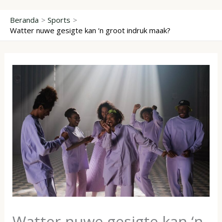
Lewati
Beranda
Sports
ke
Watter nuwe gesigte kan ‘n groot indruk maak?
konten
Watter nuwe gesigte kan ‘n