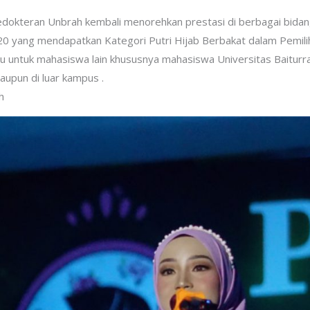
edokteran Unbrah kembali menorehkan prestasi di berbagai bidang
0 yang mendapatkan Kategori Putri Hijab Berbakat dalam Pemilih
u untuk mahasiswa lain khususnya mahasiswa Universitas Baitur
upun di luar kampus .
h