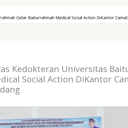
rrahmah Gelar Baiturrahmah Medical Social Action DiKantor Cam
as Kedokteran Universitas Bai
ical Social Action DiKantor C
adang