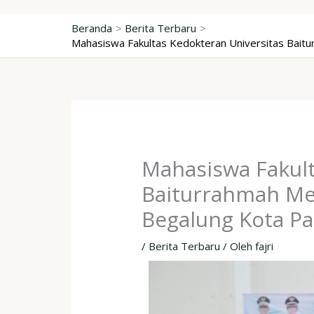
Lewati
ke
Beranda
Berita Terbaru
Mahasiswa Fakultas Kedokteran Universitas Baitu
konten
Mahasiswa Fakult
Baiturrahmah Med
Begalung Kota P
/
Berita Terbaru
/ Oleh
fajri